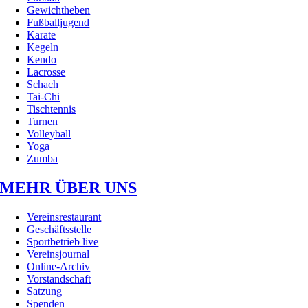
Gewichtheben
Fußballjugend
Karate
Kegeln
Kendo
Lacrosse
Schach
Tai-Chi
Tischtennis
Turnen
Volleyball
Yoga
Zumba
MEHR ÜBER UNS
Vereinsrestaurant
Geschäftsstelle
Sportbetrieb live
Vereinsjournal
Online-Archiv
Vorstandschaft
Satzung
Spenden