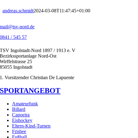
Zum
Inhalt
andreas.schmidt
2024-03-08T11:47:45+01:00
springen
mail@tsv-nord.de
0841 / 545 57
TSV Ingolstadt-Nord 1897 / 1913 e. V
Bezirkssportanlage Nord-Ost
Wirffelstrasse 25
85055 Ingolstadt
1. Vorsitzender Christian De Lapuente
SPORTANGEBOT
Amateurfunk
Billard
Capoeira
Eishockey
Eltern-Kind-Turnen
Frisbee
Fußball