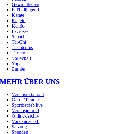
Gewichtheben
Fußballjugend
Karate
Kegeln
Kendo
Lacrosse
Schach
Tai-Chi
Tischtennis
Turnen
Volleyball
Yoga
Zumba
MEHR ÜBER UNS
Vereinsrestaurant
Geschäftsstelle
Sportbetrieb live
Vereinsjournal
Online-Archiv
Vorstandschaft
Satzung
Spenden