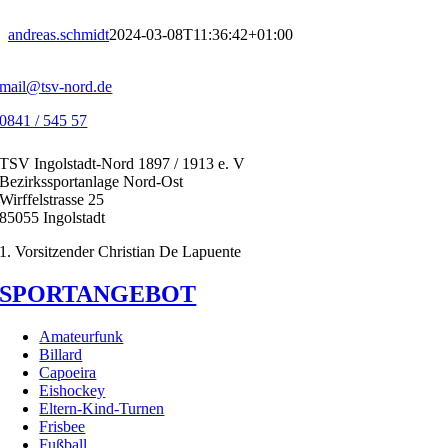
Zum
Inhalt
andreas.schmidt
2024-03-08T11:36:42+01:00
springen
mail@tsv-nord.de
0841 / 545 57
TSV Ingolstadt-Nord 1897 / 1913 e. V
Bezirkssportanlage Nord-Ost
Wirffelstrasse 25
85055 Ingolstadt
1. Vorsitzender Christian De Lapuente
SPORTANGEBOT
Amateurfunk
Billard
Capoeira
Eishockey
Eltern-Kind-Turnen
Frisbee
Fußball