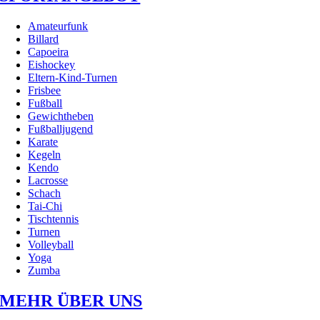
Amateurfunk
Billard
Capoeira
Eishockey
Eltern-Kind-Turnen
Frisbee
Fußball
Gewichtheben
Fußballjugend
Karate
Kegeln
Kendo
Lacrosse
Schach
Tai-Chi
Tischtennis
Turnen
Volleyball
Yoga
Zumba
MEHR ÜBER UNS