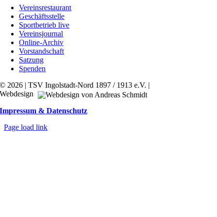
Vereinsrestaurant
Geschäftsstelle
Sportbetrieb live
Vereinsjournal
Online-Archiv
Vorstandschaft
Satzung
Spenden
© 2026 | TSV Ingolstadt-Nord 1897 / 1913 e.V. |
Webdesign
Impressum & Datenschutz
Page load link
Nach
oben