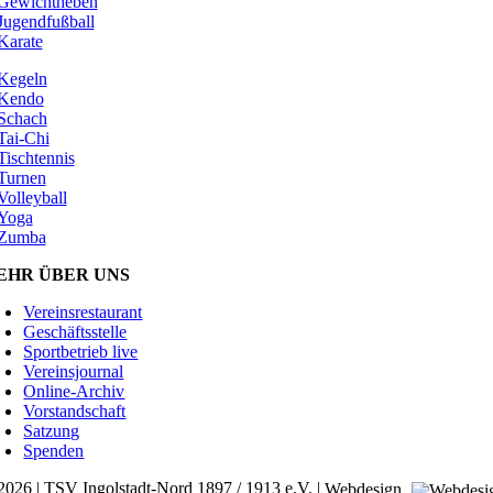
Gewichtheben
Jugendfußball
Karate
Kegeln
Kendo
Schach
Tai-Chi
Tischtennis
Turnen
Volleyball
Yoga
Zumba
EHR ÜBER UNS
Vereinsrestaurant
Geschäftsstelle
Sportbetrieb live
Vereinsjournal
Online-Archiv
Vorstandschaft
Satzung
Spenden
2026 | TSV Ingolstadt-Nord 1897 / 1913 e.V. |
Webdesign