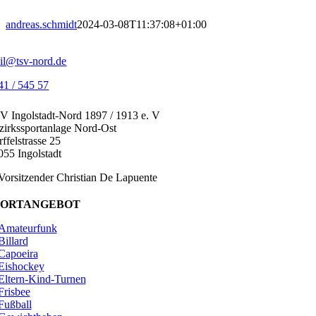
Zum
Inhalt
andreas.schmidt
2024-03-08T11:37:08+01:00
springen
il@tsv-nord.de
41 / 545 57
V Ingolstadt-Nord 1897 / 1913 e. V
zirkssportanlage Nord-Ost
ffelstrasse 25
055 Ingolstadt
 Vorsitzender Christian De Lapuente
PORTANGEBOT
Amateurfunk
Billard
Capoeira
Eishockey
Eltern-Kind-Turnen
Frisbee
Fußball